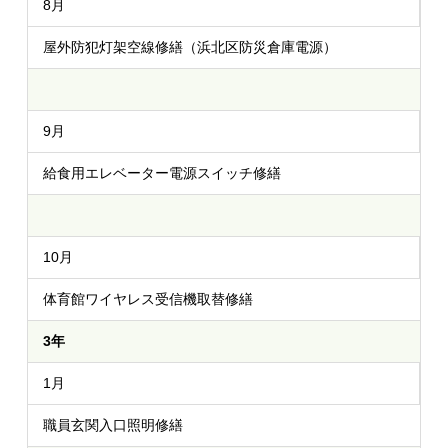
8月
屋外防犯灯架空線修繕（浜北区防災倉庫電源）
9月
給食用エレベーター電源スイッチ修繕
10月
体育館ワイヤレス受信機取替修繕
3年
1月
職員玄関入口照明修繕