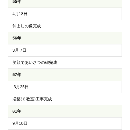
55年
4月18日
仲よしの像完成
56年
3月 7日
笑顔であいさつの碑完成
57年
3月25日
増築(６教室)工事完成
61年
9月10日