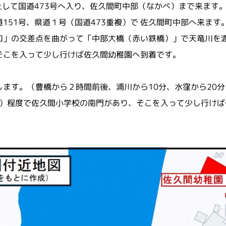
して国道473号へ入り、佐久間町中部（なかべ）まで来ます
51号、県道１号（国道473重複）で 佐久間町中部へ来ます
」の交差点を曲がって「中部大橋（赤い鉄橋）」で天竜川を渡
そこを入って少し行けば佐久間幼稚園へ到着です。
ます。（豊橋から２時間前後、浦川から10分、水窪から20分
分）程度で佐久間小学校の南門があり、そこを入って少し行けば