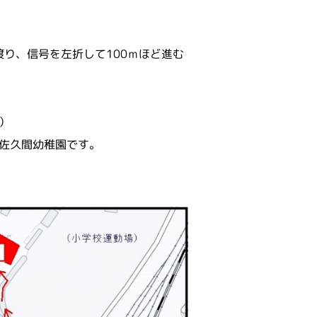
。
。
り、信号を左折して100ｍほど進む
）
佐久間幼稚園です。