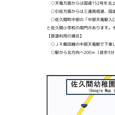
○天竜方面からは国道152号を北上
○引佐方面からは三遠南信道、国道1
○佐久間町中部の「中部天竜駅入口
と佐久間小学校の南門があります。
【鉄道利用の場合】
○ＪＲ飯田線の中部天竜駅で下車し
○駅から北方向へ200ｍ（徒歩3