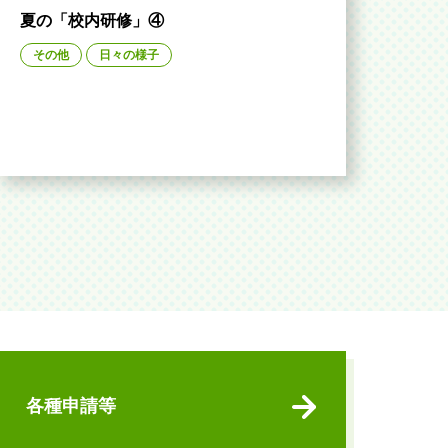
夏の「校内研修」④
その他
日々の様子
各種申請等