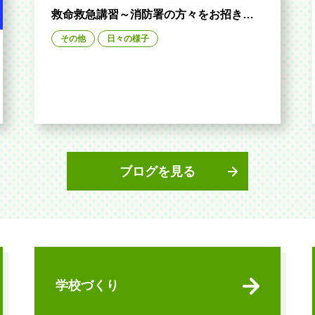
救命救急講習～消防署の方々をお招きし
て～
その他
日々の様子
ブログを見る
学校づくり