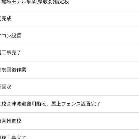
地域モデル事業(県教委)指定校
門完成
アコン設置
震工事完了
樹勢回復作業
柵回収
北校舎津波避難用階段、屋上フェンス設置完了
教育推進校
属棟工事完了